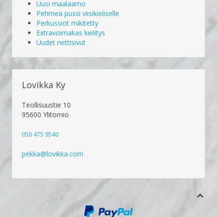
Uusi maalaamo
Pehmeä pussi viisikieliselle
Perkussiot mikitetty
Extravoimakas kielitys
Uudet nettisivut
Lovikka Ky
Teollisuustie 10
95600 Ylitornio
050 475 9540
pekka@lovikka.com