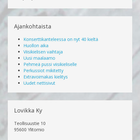
Ajankohtaista
Konserttikanteleessa on nyt 40 kieltä
Huollon aika
Viisikielisen vaihtaja
Uusi maalaamo
Pehmeä pussi viisikieliselle
Perkussiot mikitetty
Extravoimakas kielitys
Uudet nettisivut
Lovikka Ky
Teollisuustie 10
95600 Ylitornio