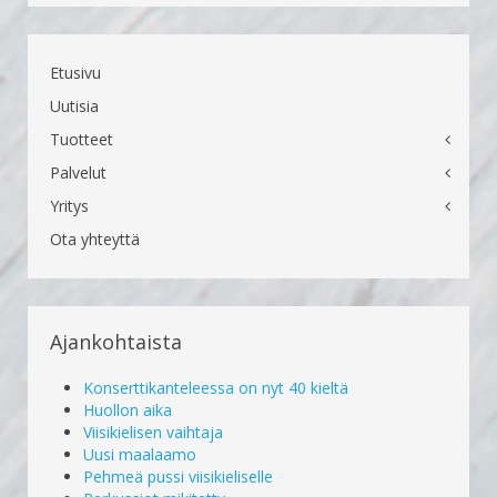
Etusivu
Uutisia
Tuotteet
Palvelut
Yritys
Ota yhteyttä
Ajankohtaista
Konserttikanteleessa on nyt 40 kieltä
Huollon aika
Viisikielisen vaihtaja
Uusi maalaamo
Pehmeä pussi viisikieliselle