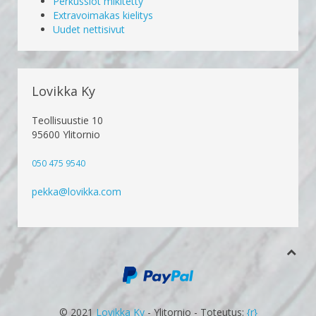
Perkussiot mikitetty
Extravoimakas kielitys
Uudet nettisivut
Lovikka Ky
Teollisuustie 10
95600 Ylitornio
050 475 9540
pekka@lovikka.com
© 2021
Lovikka Ky
- Ylitornio - Toteutus:
{r}