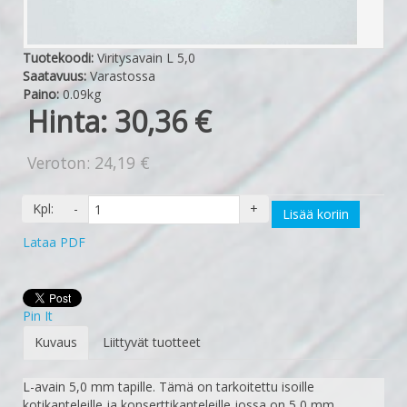
Tuotekoodi:
Viritysavain L 5,0
Saatavuus:
Varastossa
Paino:
0.09kg
Hinta:
30,36 €
Veroton: 24,19 €
Kpl:
-
+
Lisää koriin
Lataa PDF
Pin It
Kuvaus
Liittyvät tuotteet
L-avain 5,0 mm tapille. Tämä on tarkoitettu isoille
kotikanteleille ja konserttikanteleille jossa on 5,0 mm